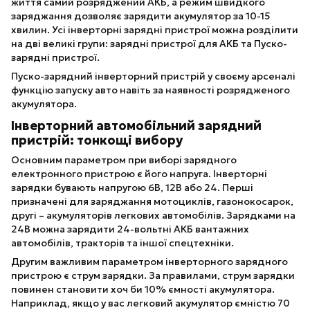
життя самий розряджений АКБ, а режим швидкого
заряджання дозволяє зарядити акумулятор за 10-15
хвилин. Усі інверторні зарядні пристрої можна розділити
на дві великі групи: зарядні пристрої для АКБ та Пуско-
зарядні пристрої.
Пуско-зарядний інверторний пристрій у своєму арсеналі
функцію запуску авто навіть за наявності розрядженого
акумулятора.
Інверторний автомобільний зарядний
пристрій: тонкощі вибору
Основним параметром при виборі зарядного
електронного пристрою є його напруга. Інверторні
зарядки бувають напругою 6В, 12В або 24. Перші
призначені для заряджання мотоциклів, газонокосарок,
другі – акумуляторів легкових автомобілів. Зарядками на
24В можна зарядити 24-вольтні АКБ вантажних
автомобілів, тракторів та іншої спецтехніки.
Другим важливим параметром інверторного зарядного
пристрою є струм зарядки. За правилами, струм зарядки
повинен становити хоч би 10% ємності акумулятора.
Наприклад, якщо у вас легковий акумулятор ємністю 70