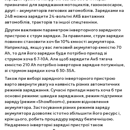
призначені для заряджання мотоциклів, газонокосарок,
другі – акумуляторів легкових автомобілів. Зарядками на
24В можна зарядити 24-вольтні АКБ вантажних
автомобілів, тракторів та іншої спецтехніки.
Другим важливим параметром інверторного зарядного
пристрою є струм зарядки. За правилами, струм зарядки
повинен становити хоч би 10% ємності акумулятора.
Наприклад, якщо у вас легковий акумулятор ємністю 70
Ah, то для його зарядки буде потрібно прилад зі
струмом хоча б 7-10А. Але щоб зарядити Акб тягача
ємністю 210 Ah потрібно інверторне зарядне потужніше,
зі струмом зарядки хоча б 30-35А.
Також при виборі зарядного інверторного пристрою
варто звернути увагу на наявність різних автоматичних
режимів заряджання. Сучасні прилади мають хоча б три
основні режими: швидке заряджання, режим підтримки
заряду (режим «ShowRoom»), режим відновлення
акумулятора. Застосування різних режимів заряду
акумулятора дозволяє істотно збільшити його ресурс і,
крім цього, робить процедуру заряду безпечнішою.
Недаремно інверторні зарядні пристрої також