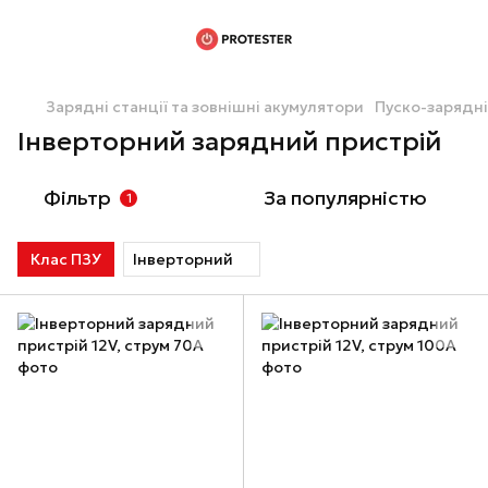
Зарядні станції та зовнішні акумулятори
Пуско-зарядні
Інверторний зарядний пристрій
Фільтр
За популярністю
1
Клас ПЗУ
Інверторний