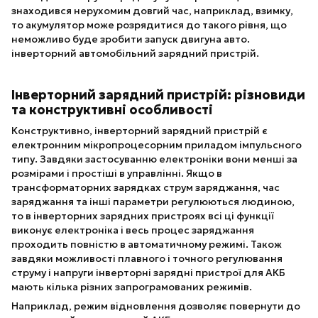
знаходився нерухомим довгий час, наприклад, взимку,
то акумулятор може розрядитися до такого рівня, що
неможливо буде зробити запуск двигуна авто.
інверторний автомобільний зарядний пристрій.
Інверторний зарядний пристрій: різновиди
та конструктивні особливості
Конструктивно, інверторний зарядний пристрій є
електронним мікропроцесорним приладом імпульсного
типу. Завдяки застосуванню електроніки вони менші за
розмірами і простіші в управлінні. Якщо в
трансформаторних зарядках струм заряджання, час
заряджання та інші параметри регулюються людиною,
то в інверторних зарядних пристроях всі ці функції
виконує електроніка і весь процес заряджання
проходить повністю в автоматичному режимі. Також
завдяки можливості плавного і точного регулювання
струму і напруги інверторні зарядні пристрої для АКБ
мають кілька різних запрограмованих режимів.
Наприклад, режим відновлення дозволяє повернути до