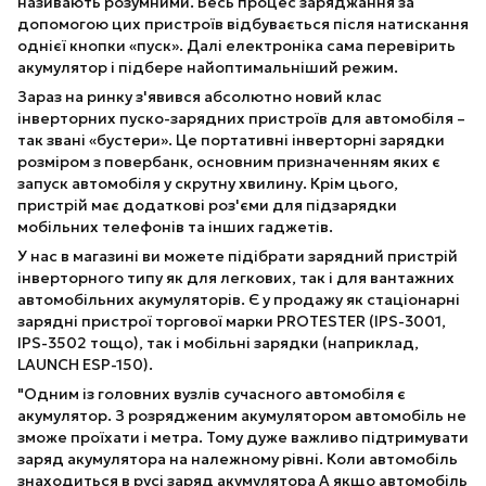
називають розумними. Весь процес заряджання за
допомогою цих пристроїв відбувається після натискання
однієї кнопки «пуск». Далі електроніка сама перевірить
акумулятор і підбере найоптимальніший режим.
Зараз на ринку з'явився абсолютно новий клас
інверторних пуско-зарядних пристроїв для автомобіля –
так звані «бустери». Це портативні інверторні зарядки
розміром з повербанк, основним призначенням яких є
запуск автомобіля у скрутну хвилину. Крім цього,
пристрій має додаткові роз'єми для підзарядки
мобільних телефонів та інших гаджетів.
У нас в магазині ви можете підібрати зарядний пристрій
інверторного типу як для легкових, так і для вантажних
автомобільних акумуляторів. Є у продажу як стаціонарні
зарядні пристрої торгової марки PROTESTER (IPS-3001,
IPS-3502 тощо), так і мобільні зарядки (наприклад,
LAUNCH ESP-150).
"Одним із головних вузлів сучасного автомобіля є
акумулятор. З розрядженим акумулятором автомобіль не
зможе проїхати і метра. Тому дуже важливо підтримувати
заряд акумулятора на належному рівні. Коли автомобіль
знаходиться в русі заряд акумулятора А якщо автомобіль