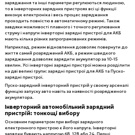
заряджання та інші параметри регулюються людиною,
то в інверторних зарядних пристроях всі ці функції
виконує електроніка і весь процес заряджання
проходить повністю в автоматичному режимі. Також
завдяки можливості плавного і точного регулювання
струму і напруги інверторні зарядні пристрої для АКБ
мають кілька різних запрограмованих режимів.
Наприклад, режим відновлення дозволяє повернути до
життя самий розряджений АКБ, а режим швидкого
заряджання дозволяє зарядити акумулятор за 10-15
хвилин. Усі інверторні зарядні пристрої можна розділити
на дві великі групи: зарядні пристрої для АКБ та Пуско-
зарядні пристрої.
Пуско-зарядний інверторний пристрій у своєму арсеналі
функцію запуску авто навіть за наявності розрядженого
акумулятора.
Інверторний автомобільний зарядний
пристрій: тонкощі вибору
Основним параметром при виборі зарядного
електронного пристрою є його напруга. Інверторні
зарядки бувають напругою 6В, 12В або 24. Перші