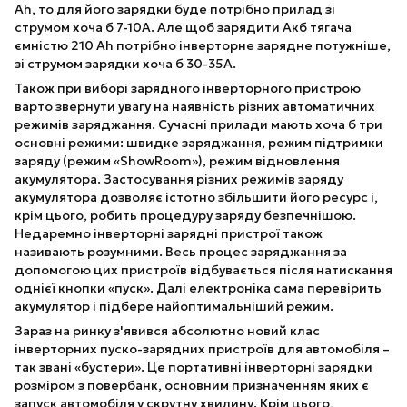
Ah, то для його зарядки буде потрібно прилад зі
струмом хоча б 7-10А. Але щоб зарядити Акб тягача
ємністю 210 Ah потрібно інверторне зарядне потужніше,
зі струмом зарядки хоча б 30-35А.
Також при виборі зарядного інверторного пристрою
варто звернути увагу на наявність різних автоматичних
режимів заряджання. Сучасні прилади мають хоча б три
основні режими: швидке заряджання, режим підтримки
заряду (режим «ShowRoom»), режим відновлення
акумулятора. Застосування різних режимів заряду
акумулятора дозволяє істотно збільшити його ресурс і,
крім цього, робить процедуру заряду безпечнішою.
Недаремно інверторні зарядні пристрої також
називають розумними. Весь процес заряджання за
допомогою цих пристроїв відбувається після натискання
однієї кнопки «пуск». Далі електроніка сама перевірить
акумулятор і підбере найоптимальніший режим.
Зараз на ринку з'явився абсолютно новий клас
інверторних пуско-зарядних пристроїв для автомобіля –
так звані «бустери». Це портативні інверторні зарядки
розміром з повербанк, основним призначенням яких є
запуск автомобіля у скрутну хвилину. Крім цього,