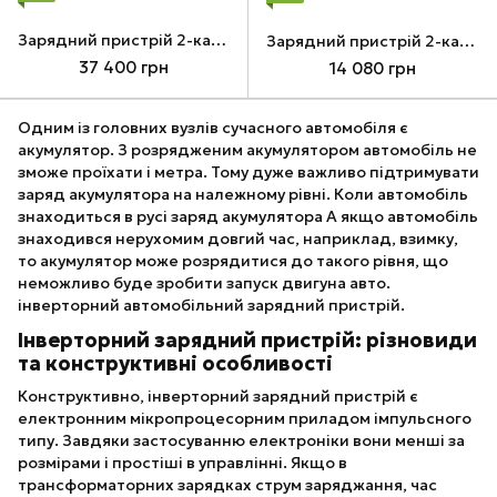
Зарядний пристрій 2-канальний 28А 6-14S LiPo/LiHV 2800Вт 220В
Зарядний пристрій 2-канальний 2x22А 2-6S LiPo/LiHV 1100Вт 220В
37 400 грн
14 080 грн
Одним із головних вузлів сучасного автомобіля є
акумулятор. З розрядженим акумулятором автомобіль не
зможе проїхати і метра. Тому дуже важливо підтримувати
заряд акумулятора на належному рівні. Коли автомобіль
знаходиться в русі заряд акумулятора А якщо автомобіль
знаходився нерухомим довгий час, наприклад, взимку,
то акумулятор може розрядитися до такого рівня, що
неможливо буде зробити запуск двигуна авто.
інверторний автомобільний зарядний пристрій.
Інверторний зарядний пристрій: різновиди
та конструктивні особливості
Конструктивно, інверторний зарядний пристрій є
електронним мікропроцесорним приладом імпульсного
типу. Завдяки застосуванню електроніки вони менші за
розмірами і простіші в управлінні. Якщо в
трансформаторних зарядках струм заряджання, час