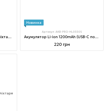
Новинка
Артикул: AKB-PRO-HL0550S
Акумулятор Li-ion 1200mAh для ліхтаря PRO-FL0315S
Акумулятор Li-ion 1200mAh (USB-C порт зарядки) для ліхтаря PRO-HL0550S
220 грн