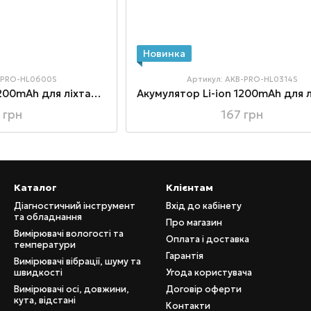
Новинка
B-PRO-HL0600S
Артикул: AKB-PRO-HL0314S
Акумулятор Li-ion 1200mAh для ліхтаря PRO-HL0600S
 грн
167 грн
Каталог
Клієнтам
Діагностичний інструмент
Вхід до кабінету
та обладнання
Про магазин
Вимірювачі вологості та
Оплата і доставка
температури
Гарантія
Вимірювачі вібрації, шуму та
швидкості
Угода користувача
Вимірювачі осі, довжини,
Договір оферти
кута, відстані
Контакти