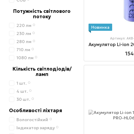
COB
Потужність світлового
потоку
0
220 лм
Новинка
0
230 лм
Артикул: AK
0
280 лм
0
710 лм
154
0
1080 лм
Кількість світлодіодів/
ламп
0
1 шт.
0
4 шт.
0
30 шт.
Особливості ліхтаря
0
Вологостійкий
0
Індикатор заряду