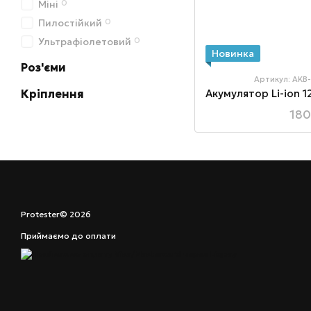
0
Міні
0
Пилостійкий
0
Ультрафіолетовий
Новинка
Роз'єми
Артикул: AK
Кріплення
180
Protester© 2026
Приймаємо до оплати