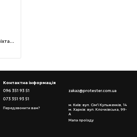
Акумулятор Li-ion 1200mAh для ліхтаря PRO-HL0314S
Контактна інформація
096 351 93 51
zakaz@protester.com.ua
073 351 93 51
м. Київ: вул. Сім'ї Кульженків, 14
Передзвонити вам?
м. Харків: вул. Клочківська, 99-
А
Мапа проїзду