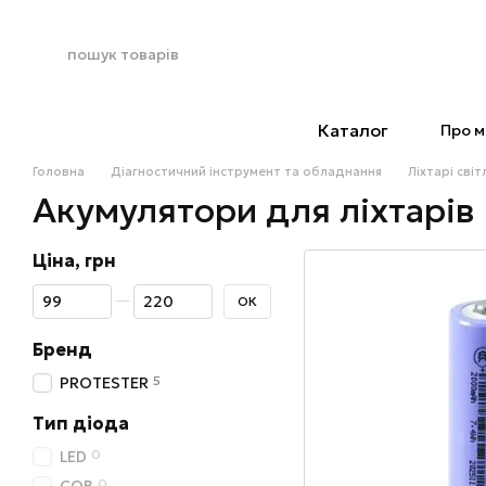
Перейти до основного контенту
Каталог
Про м
Головна
Діагностичний інструмент та обладнання
Ліхтарі сві
Акумулятори для ліхтарів
Ціна, грн
Від Ціна, грн
До Ціна, грн
ОК
Бренд
5
PROTESTER
Тип діода
0
LED
0