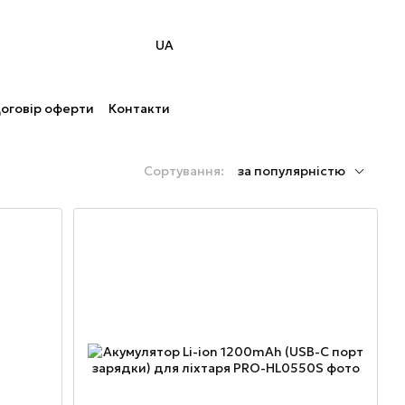
UA
оговір оферти
Контакти
Сортування:
за популярністю