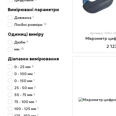
Цифровий
Вимірювані параметри
1
Довжина
12
Лінійні розміри
Артикул: 5202-2
Одиниці виміру
Мікрометр циф
5
Дюйм
2 12
13
мм
Діапазон вимірювання
3
0 - 25 мм
1
0 - 100 мм
1
0 - 150 мм
2
25 - 50 мм
2
50 - 75 мм
2
75 - 100 мм
1
100 - 125 мм
1
125 - 150 мм