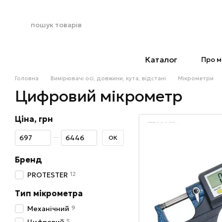
Перейти до основного контенту
Каталог
Про м
Головна
Вимірювачі осі, довжини, кута, відстані
Мікрометри
Цифровий мікрометр
Ціна, грн
Від Ціна, грн
До Ціна, грн
ОК
Бренд
12
PROTESTER
Тип мікрометра
9
Механічний
5