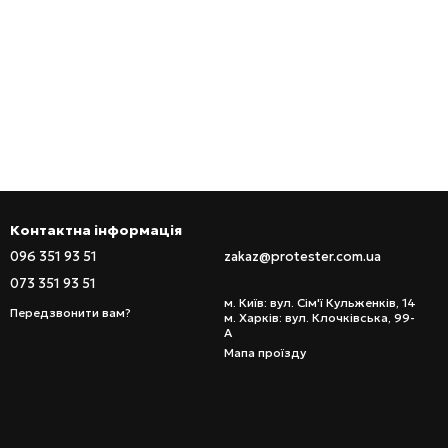
Контактна інформація
096 351 93 51
zakaz@protester.com.ua
073 351 93 51
м. Київ: вул. Сім'ї Кульженків, 14
Передзвонити вам?
м. Харків: вул. Клочківська, 99-
А
Мапа проїзду