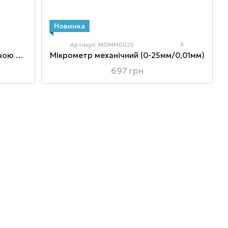
Новинка
5
Артикул: MOMM0025
Мікрометр цифровий з дублюючою механічною шкалою 0-25 мм, 0,001 мм
Мікрометр механічний (0-25мм/0,01мм)
697 грн