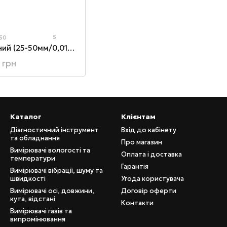
5
50
Мікрометр механічний (25-50мм/0,01мм)
 грн
Каталог
Клієнтам
Діагностичний інструмент
Вхід до кабінету
та обладнання
Про магазин
Вимірювачі вологості та
Оплата і доставка
температури
Гарантія
Вимірювачі вібрації, шуму та
швидкості
Угода користувача
Вимірювачі осі, довжини,
Договір оферти
кута, відстані
Контакти
Вимірювачі газів та
випромінювання