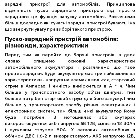
зарядні пристрої для автомобілів. Принципова
відмінність пуско зарядного пристрою від просто
зарядного це функція запуску автомобіля. Розглянемо
більш докладно які сучасні зарядні пристрої бувають і на
що звернути увагу при виборі такого пристрою.
Пуско-зарядний пристрій автомобіля:
різновиди, характеристики
Перед тим як перейти до Зоряні пристроїв, в двох
словах опишемо основні характеристики
автомобільного акумулятора і розглянемо що таке
процес зарядки. Будь-акумулятор має три найважливіші
характеристики - напруга на клемах в вольтах, стартовий
струм в Амперах, і ємність вимірюється в А * ч. Чим
більше у транспортного засобу об'єм двигуна, тим
більше потрібен стартовий струм для його запуску. І чим
більше у транспортного засобу різних електричних і
електронних систем, тим більш ємкі акумулятор йому
буде потрібен. В мотоциклах або скутерах
використовуються акб напругою 6В-12В, ємністю 18-30Ач
і пусковим струмом 50А. У легкових автомобілях з
об'ємом ДВС 1,6-2 л використовують АКБ напругою 12В,