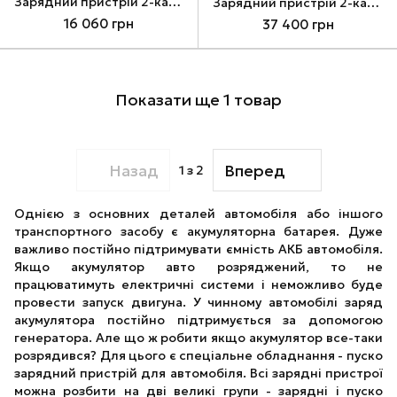
Зарядний пристрій 2-канальний 24В 25А 2-6S LiPo/LiHV 1200Вт 220В
Зарядний пристрій 2-канальний 28А 6-14S LiPo/LiHV 2800Вт 220В
16 060 грн
37 400 грн
Показати ще 1 товар
Назад
Вперед
1
з 2
Однією з основних деталей автомобіля або іншого
транспортного засобу є акумуляторна батарея. Дуже
важливо постійно підтримувати ємність АКБ автомобіля.
Якщо акумулятор авто розряджений, то не
працюватимуть електричні системи і неможливо буде
провести запуск двигуна. У чинному автомобілі заряд
акумулятора постійно підтримується за допомогою
генератора. Але що ж робити якщо акумулятор все-таки
розрядився? Для цього є спеціальне обладнання - пуско
зарядний пристрій для автомобіля. Всі зарядні пристрої
можна розбити на дві великі групи - зарядні і пуско