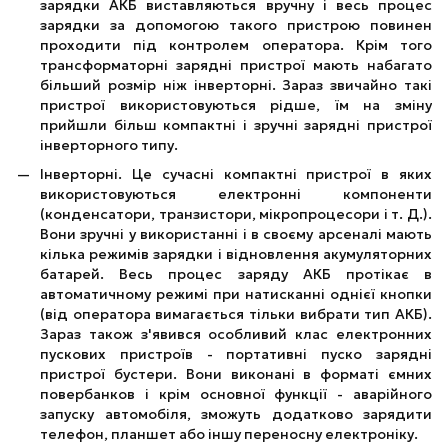
зарядки АКБ виставляються вручну і весь процес
зарядки за допомогою такого пристрою повинен
проходити під контролем оператора. Крім того
трансформаторні зарядні пристрої мають набагато
більший розмір ніж інверторні. Зараз звичайно такі
пристрої використовуються рідше, їм на зміну
прийшли більш компактні і зручні зарядні пристрої
інверторного типу.
Інверторні. Це сучасні компактні пристрої в яких
використовуються електронні компоненти
(конденсатори, транзистори, мікропроцесори і т. Д.).
Вони зручні у використанні і в своєму арсеналі мають
кілька режимів зарядки і відновлення акумуляторних
батарей. Весь процес заряду АКБ протікає в
автоматичному режимі при натисканні однієї кнопки
(від оператора вимагається тільки вибрати тип АКБ).
Зараз також з'явився особливий клас електронних
пускових пристроїв - портативні пуско зарядні
пристрої бустери. Вони виконані в форматі ємних
повербанков і крім основної функції - аварійного
запуску автомобіля, зможуть додатково зарядити
телефон, планшет або іншу переносну електроніку.