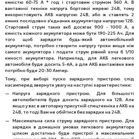
ємністю 60-75 А * год і стартовим струмом 360 А. В
вантажної техніки напруга бортової мережі 24В, тому
використовують АКБ напругою 24В, або ж ставлять 2
ємних послідовно з'єднаних акуумулятора напругою 12В.
Стартовий струм таких акб досягає 900 - 1000 А, а
ємність кожного акумулятора може бути 190-225 Ач. Для
того щоб зарядити будь-який автомобільний
акумулятор, потрібно створити напругу трохи вище ніж
самого акумулятора і подати струм рівний хоча б 1/10
ємності акумулятора. Наприклад, для АКБ легкового
автомобіля буде досить 5-6А, а для АКБ вантажівки вже
потрібно буде 20-30 Ампер.
Тому, при виборі пуско зарядного пристрою слід
насамперед звернути увагу на наступні характеристики:
Напруга зарядного пристрою. Для більшості
автолюбителів буде досить зарядного на 12В. Але
якщо у вас в автопарку присутній спецтехніка з АКБ на
24В, то тоді Вам не обійтися без зарядки на 24В.
Максимальна сила струму зарядного пристрою. Для
зарядки в домашніх умовах легкового акумулятора
цілком достатньо буде пристрої з максимальним