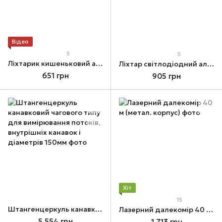
Відео
5
5
Ліхтарик кишеньковий акумуляторний світлодіодний з магнітом
Ліхтар світлодіодний алюмінієвий
651 грн
905 грн
Хіт
15
Штангенцеркуль канавковий чагового типу для вимірювання потоків, внутрішніх канавок і діаметрів 150мм
Лазерний далекомір 40 м (метал. корпус)
5 554 грн
1 713 грн