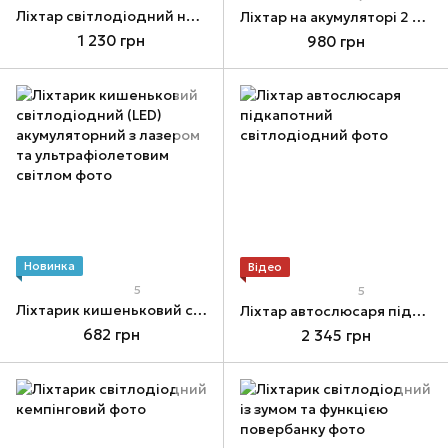
Ліхтар світлодіодний на магніті
Ліхтар на акумуляторі 2 режими + ультрафіолет (алюмінієвий прорезинений корпус)
1 230 грн
980 грн
Новинка
Відео
5
5
Ліхтарик кишеньковий світлодіодний (LED) акумуляторний з лазером та ультрафіолетовим світлом
Ліхтар автослюсаря підкапотний світлодіодний
682 грн
2 345 грн