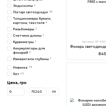
2
Эндоскопы
35
Ліхтарі світлодіодні
Толщиномеры бумаги,
4
картона, текстиля
2
Резьбомеры
1
Счетчики длины
1
Курвиметры
Артикул: HF-030
Аккумуляторы для
5
фонарей
845
1
Измерители глубины
79
Новинка
42
Хит
Цена, грн
От Цена, грн
До Цена, грн
OK