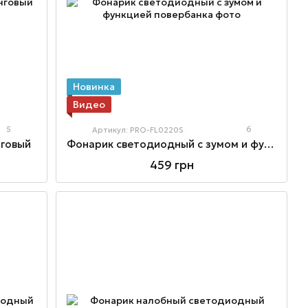
Новинка
Видео
5
6
Артикул: PRO-FL0220S
нговый
Фонарик светодиодный с зумом и функцией повербанка
459 грн