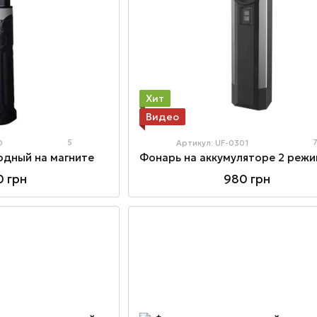
Хит
Видео
5
D
Артикул: UF-0301
одный на магните
0 грн
980 грн