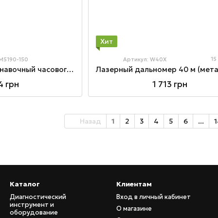
Хит
15
 M5190-150
Артикул: W40X
Штaнгeнциpкуль кaнaвoчный чacoвoгo типa для измepeния пpoтoчeк, внутpeнниx кaнaвoк и диaмeтpoв 150мм
4 грн
1 713 грн
Назад
1
2
3
4
5
6
...
1
Каталог
Клиентам
Диагностический
Вход в личный кабинет
инструмент и
О магазине
оборудование