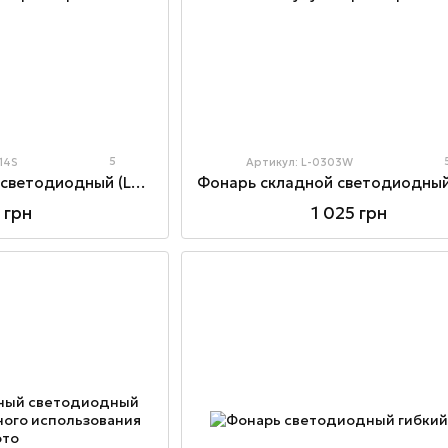
5
14S
Артикул: L-0303W
Фонарик налобный светодиодный (LED) аккумуляторный
 грн
1 025 грн