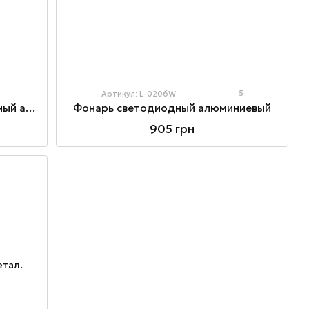
5
Артикул: L-0206W
Фонарик карманный светодиодный аккумуляторный с магнитом
Фонарь светодиодный алюминиевый
905 грн