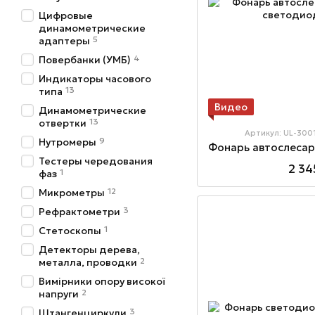
Цифровые
динамометрические
5
адаптеры
4
Повербанки (УМБ)
Индикаторы часового
13
типа
Видео
Динамометрические
13
отвертки
Артикул: UL-300
9
Нутромеры
Тестеры чередования
2 34
1
фаз
12
Микрометры
3
Рефрактометри
1
Стетоскопы
Детекторы дерева,
2
металла, проводки
Вимірники опору високої
2
напруги
3
Штангенциркули