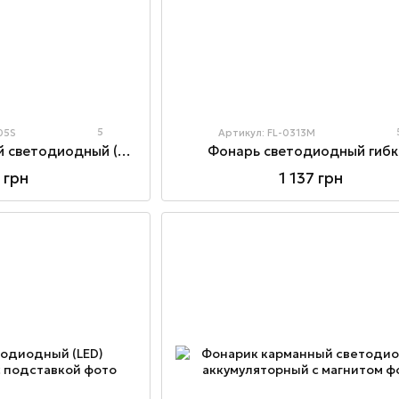
5
05S
Артикул: FL-0313M
Фонарик карманный светодиодный (LED) для ежедневного использования
Фонарь светодиодный гибк
 грн
1 137 грн