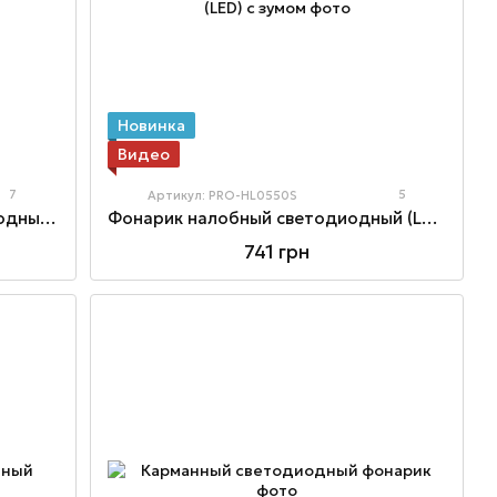
Новинка
Видео
7
5
Артикул: PRO-HL0550S
Фонарик ультратонкий светодиодный (COB) c магнитом
Фонарик налобный светодиодный (LED) с зумом
741 грн