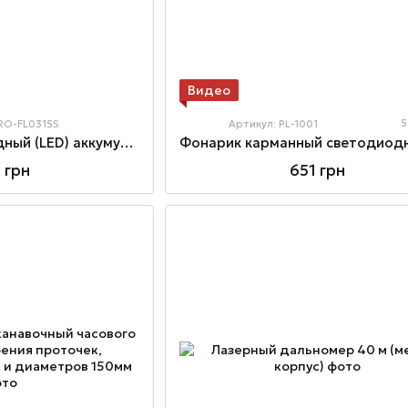
Видео
5
PRO-FL0315S
Артикул: PL-1001
Фонарик светодиодный (LED) аккумуляторный с подставкой
 грн
651 грн