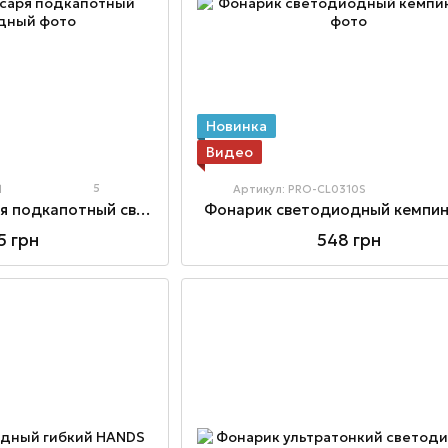
Новинка
Видео
5
1
Артикул: PRO-CL0310S
Фонарь автослесаря пoдкaпoтный светодиодный
Фонарик светодиодный кемпи
5 грн
548 грн