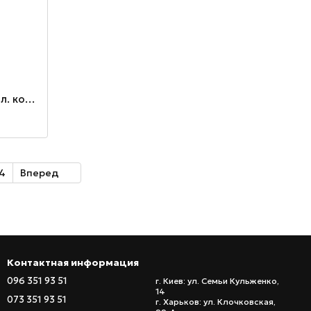
Лазерный дальномер 40 м (метал. корпус)
4
Вперед
Контактная информация
096 351 93 51
г. Киев: ул. Семьи Кульженко,
14
073 351 93 51
г. Харьков: ул. Клочковская,