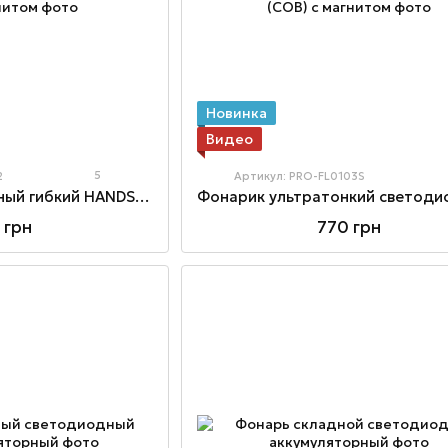
Новинка
Видео
5
2
Артикул: PRO-FL0103S
Фонарь светодиодный гибкий HANDS FREE c магнитом
 грн
770 грн