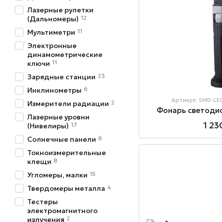
Лазерные рулетки
12
(Дальномеры)
11
Мультиметри
Электронные
динамометрические
11
ключи
23
Зарядные станции
6
Инклинометры
Артикул: SMD-LE
2
Измерители радиации
Фонарь светоди
Лазерные уровни
1 23
17
(Нивелиры)
6
Солнечные панели
Токноизмерительные
8
клещи
15
Угломеры, малки
4
Твердомеры металла
Тестеры
электромагнитного
2
излучения