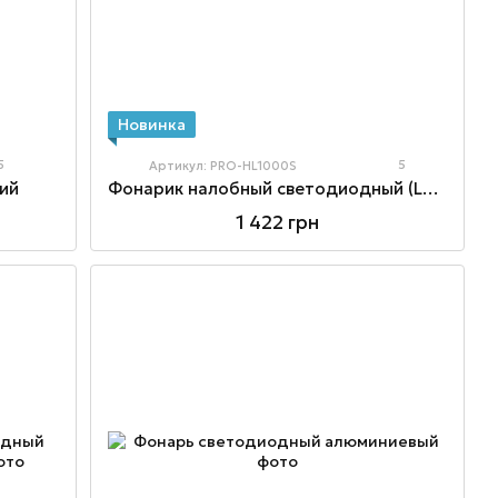
Новинка
5
5
Артикул: PRO-HL1000S
ий
Фонарик налобный светодиодный (LED) с 6-ти уровневой регулировкой
1 422 грн