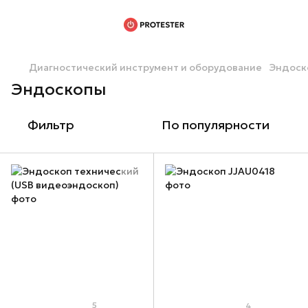
Диагностический инструмент и оборудование
Эндоск
Эндоскопы
Фильтр
По популярности
5
4