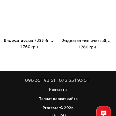
Bидeoэндocкoп (USB Инcпeкциoннaя кaмepa)
Эндоскоп технический, USB видеоэндоскоп
1 760 грн
1 760 грн
096 351 93 51
073 351 93 51
Контакти
Полная версия сайта
Protester© 2026
UA
RU