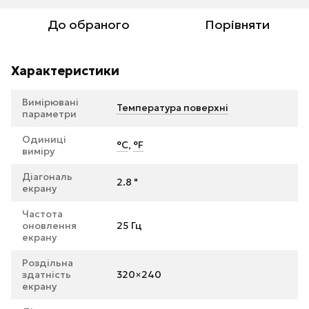
До обраного
Порівняти
Характеристики
Вимірювані
Температура поверхні
параметри
Одиниці
°C
,
°F
виміру
Діагональ
2.8 "
екрану
Частота
оновлення
25 Гц
екрану
Роздільна
здатність
320×240
екрану