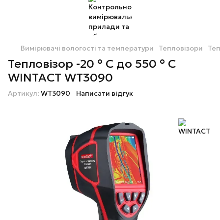
Вимірювачі вологості та температури
Тепловізори
Теп
Тепловізор -20 ° С до 550 ° С
WINTACT WT3090
Артикул:
WT3090
Написати відгук