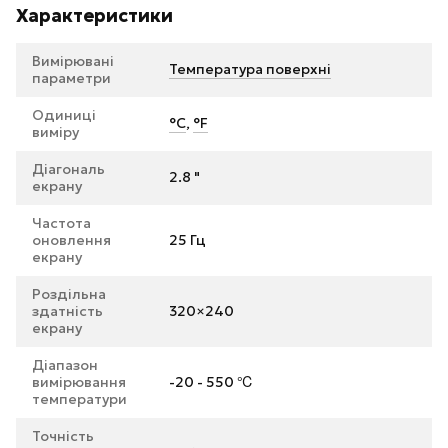
Характеристики
Вимірювані
Температура поверхні
параметри
Одиниці
°C
,
°F
виміру
Діагональ
2.8 "
екрану
Частота
оновлення
25 Гц
екрану
Роздільна
здатність
320×240
екрану
Діапазон
вимірювання
-20 - 550 ℃
температури
Точність