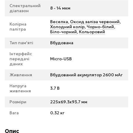
Спектральний
8 - 14 мкм
діапазон
Веселка
,
Оксид заліза червоний
,
Колірна
Холодний колір
,
Чорно-білий
,
палітра
Біло-чорний
,
Кольоровий
Тип пам'яті
Вбудована
Інтерфейс
передачі
Micro-USB
даних
Живлення
Вбудований акумулятор 2600 мАг
Напруга
3.7 В
живлення
Розміри
225x69.3x93.7 мм
Вага
0.32 кг
Опис