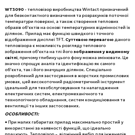
WT3090
- тепловізор виробництва Wintact призначений
для безконтактного визначення та розрахунків поточної
температури поверхні, а також створення теплових
образів об'єктів на основі температурних відмінностей їх
ділянок. Прилад має функцію швидкого і точного
відображення дисплеї TFT.
Суттєвою перевагою
даного
тепловізора є можливість розгляду теплового
зображення об'єкта на тлі його
зображення у видимому
світлі
, причому глибину цього фону можна змінювати. Це
значно спрощує аналіз та ідентифікацію як самого
об'єкта, так і його значущих ділянок. Спеціально
розроблений для застосування в жорстких промислових
умовах, цей високоточний радіометричний інструмент
ідеальний для техобслуговування та налагодження
електричних систем, електромеханічного та
технологічного обладнання, систем кондиціювання та
вентиляції та інших застосованих.
ОСОБЛИВОСТІ:
•
При малих габаритах прилад максимально простий у
використанні за наявності функцій, що ідеально
працюють. Тепловізор – відмінний вибір для інженерів,