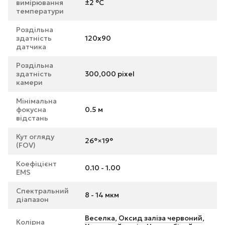
вимірювання
±2 °C
температури
Роздільна
здатність
120x90
датчика
Роздільна
здатність
300,000 pixel
камери
Мінімальна
фокусна
0.5 м
відстань
Кут огляду
26°×19°
(FOV)
Коефіцієнт
0.10 - 1.00
EMS
Спектральний
8 - 14 мкм
діапазон
Веселка
,
Оксид заліза червоний
,
Колірна