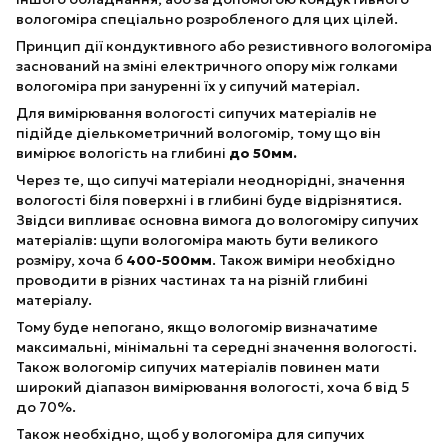
вологоміра спеціально розробленого для цих цілей.
Принцип дії кондуктивного або резистивного вологоміра
заснований на зміні електричного опору між голками
вологоміра при зануренні їх у сипучий матеріал.
Для вимірювання вологості сипучих матеріалів не
підійде діелькометричний вологомір, тому що він
вимірює вологість на глибині
до 50мм.
Через те, що сипучі матеріали неоднорідні, значення
вологості біля поверхні і в глибині буде відрізнятися.
Звідси випливає основна вимога до вологоміру сипучих
матеріалів: щупи вологоміра мають бути великого
розміру, хоча б
400-500мм
. Також виміри необхідно
проводити в різних частинах та на різній глибині
матеріалу.
Тому буде непогано, якщо вологомір визначатиме
максимальні, мінімальні та середні значення вологості.
Також вологомір сипучих матеріалів повинен мати
широкий діапазон вимірювання вологості, хоча б від 5
до 70%.
Також необхідно, щоб у вологоміра для сипучих