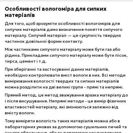
Особливості вологоміра для сипких
матеріалів
Для того, щоб зрозуміти особливості вологомірів для
сипучих матеріалів дамо визначення поняття сипучого
матеріалу. Сипучий матеріал — це сукупність твердих
частинок довільної форми контакту.
Між частинками сипучого матеріалу може бути газ або
рідина. Прикладами сипучого матеріалу може бути пісок,
тирса, цемент і т.д.
При зберіганні та застосуванні даних матеріалів,
необхідно контролювати вміст вологи в них. Всі методи
вимірювання вологості твердих та сипких матеріалів
можна розділити на дві великі групи - прямі та непрямі.
Прямий метод, це метод зважування зразка матеріалу до
і після висушування. Непрямі методи - це вимір фізичних
властивостей матеріалу, які змінюються залежно від
вмісту вологи.
Тому виміряти вологість таких матеріалів можна або в
лабораторних умовах за допомогою сушильних печей та
іншого обладнання, або за допомогою кондуктивного