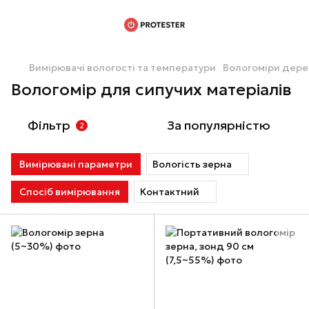
Вимірювачі вологості та температури
Вологоміри дер
Вологомір для сипучих матеріалів
Фільтр
За популярністю
2
Вимірювані параметри
Вологість зерна
Спосіб вимірювання
Контактний