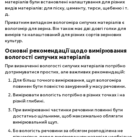
матеріалів були встановлені налаштування для різних
видів матеріалів: для піску, цементу, тирси, щебеню і т.
д.
Приватним випадком вологоміра сипучих матеріалів є
вологомір для зерна. Він також має дві довгі голки для
вимірів та налаштований для різних сортів зернових
культур.
Основні рекомендації щодо вимірювання
вологості сипучих матеріалів
При визначенні вологості сипучих матеріалів потрібно
дотримуватися простих, але важливих рекомендацій:
Для більш точного вимірювання, щуп вологоміра
повинен бути повністю занурений у масу речовини.
Вимірювати вологість потрібно в різних точках і на
різній глибині.
При вимірюванні частинки речовини повинні бути
достатньо щільними, щоб максимально облягати
вимірювальний щуп.
Бо вологість речовини за обсягом розподілена не
рівномірно, перед вимірюванням матеріал необхідно