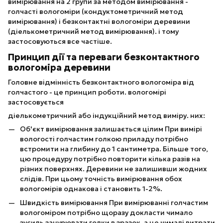
вимірювання на 2 групи за методом вимірювання -
голчасті вологоміри (кондуктометричний метод
вимірювання) і безконтактні вологоміри деревини
(діелькометричний метод вимірювання). і тому
застосовуються все частіше.
Принцип дії та переваги безконтактного
вологоміра деревини
Головне відмінність безконтактного вологоміра від
голчастого - це принцип роботи. вологомірі
застосовується
діелькометричний або індукційний метод виміру. них:
Об'єкт вимірювання залишається цілим При вимірі
вологості голчастим голкою приладу потрібно
встромити на глибину до 1 сантиметра. Більше того,
цю процедуру потрібно повторити кілька разів на
різних поверхнях. Деревини не залишивши жодних
слідів. При цьому точність вимірювання обох
вологомірів однакова і становить 1-2%.
Швидкість вимірювання При вимірюванні голчастим
вологоміром потрібно щоразу докласти чимало
зусиль занурювати голки в зразок, а це чималі витрати