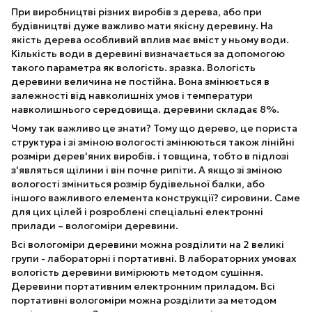
При виробництві різних виробів з дерева, або при
будівництві дуже важливо мати якісну деревину. На
якість дерева особливий вплив має вміст у ньому води.
Кількість води в деревині визначається за допомогою
такого параметра як вологість. зразка. Вологість
деревини величина не постійна. Вона змінюється в
залежності від навколишніх умов і температури
навколишнього середовища. деревини складає 8%.
Чому так важливо це знати? Тому що дерево, це пориста
структура і зі зміною вологості змінюються також лінійні
розміри дерев'яних виробів. і товщина, тобто в підлозі
з'являться щілини і він почне рипіти. А якщо зі зміною
вологості зміниться розмір будівельної балки, або
іншого важливого елемента конструкції? сировини. Саме
для цих цілей і розроблені спеціальні електронні
прилади – вологоміри деревини.
Всі вологоміри деревини можна розділити на 2 великі
групи - лабораторні і портативні. В лабораторних умовах
вологість деревини вимірюють методом сушіння.
Деревини портативним електронним приладом. Всі
портативні вологоміри можна розділити за методом