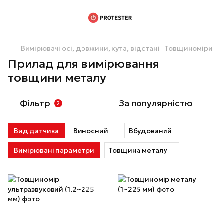
Вимірювачі осі, довжини, кута, відстані
Товщиноміри
Прилад для вимірювання
товщини металу
Фільтр
За популярністю
2
Вид датчика
Виносний
Вбудований
Вимірювані параметри
Товщина металу