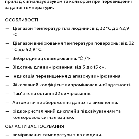
прилад сигналізує звуком та кольором при перевищенні
заданої температури.
ОСОБЛИВОСТІ
Діапазон температур тіла людини: від 32 ºC до 42,9
ºC.
Діапазон вимірювання температури поверхонь: від 32
ºC до 42,9 ºC.
Вибір одиниць вимірювання: ℃ / ℉
Відстань для вимірювання: від 5 до 15 см.
Індикація перевищення діапазону вимірювання.
Фіксований коефіцієнт випромінювальної здатності.
Пам'ять на останні 32 вимірювання.
Автоматичне збереження даних та вимкнення.
рідкокристалічний дисплей з підсвічуванням та
кольоровою сигналізацією.
ОБЛАСТИ ЗАСТОСУВАННЯ
вимірювання температури тіла людини.