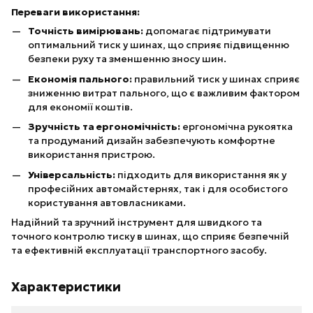
Переваги використання:
Точність вимірювань:
допомагає підтримувати
оптимальний тиск у шинах, що сприяє підвищенню
безпеки руху та зменшенню зносу шин.
Економія пального:
правильний тиск у шинах сприяє
зниженню витрат пального, що є важливим фактором
для економії коштів.
Зручність та ергономічність:
ергономічна рукоятка
та продуманий дизайн забезпечують комфортне
використання пристрою.
Універсальність:
підходить для використання як у
професійних автомайстернях, так і для особистого
користування автовласниками.
Надійний та зручний інструмент для швидкого та
точного контролю тиску в шинах, що сприяє безпечній
та ефективній експлуатації транспортного засобу.
Характеристики