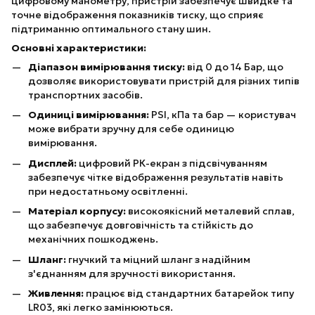
цифровому манометру, пристрій забезпечує швидке та
точне відображення показників тиску, що сприяє
підтриманню оптимального стану шин.
Основні характеристики:
Діапазон вимірювання тиску:
від 0 до 14 Бар, що
дозволяє використовувати пристрій для різних типів
транспортних засобів.
Одиниці вимірювання:
PSI, кПа та бар — користувач
може вибрати зручну для себе одиницю
вимірювання.
Дисплей:
цифровий РК-екран з підсвічуванням
забезпечує чітке відображення результатів навіть
при недостатньому освітленні.
Матеріал корпусу:
високоякісний металевий сплав,
що забезпечує довговічність та стійкість до
механічних пошкоджень.
Шланг:
гнучкий та міцний шланг з надійним
з'єднанням для зручності використання.
Живлення:
працює від стандартних батарейок типу
LR03, які легко замінюються.