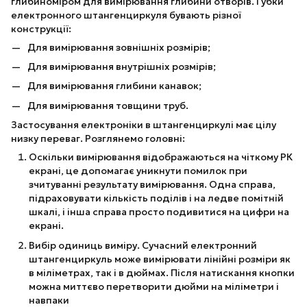
глибиноміром для вимірювання глибини отворів. Губки
електронного штангенциркуля бувають різної
конструкції:
Для вимірювання зовнішніх розмірів;
Для вимірювання внутрішніх розмірів;
Для вимірювання глибини канавок;
Для вимірювання товщини труб.
Застосування електроніки в штангенциркулі має цілу
низку переваг. Розглянемо головні:
Оскільки вимірювання відображаються на чіткому РК
екрані, це допомагає уникнути помилок при
зчитуванні результату вимірювання. Одна справа,
підраховувати кількість поділів і на ледве помітній
шкалі, і інша справа просто подивитися на цифри на
екрані.
Вибір одиниць виміру. Сучасний електронний
штангенциркуль може вимірювати лінійні розміри як
в міліметрах, так і в дюймах. Після натискання кнопки
можна миттєво перетворити дюйми на міліметри і
навпаки