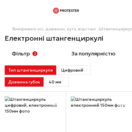
Вимірювачі осі, довжини, кута, відстані
Штангенциркул
Електронні штангенциркулі
Фільтр
За популярністю
2
Тип штангенциркуля
Цифровий
Довжина губок
40 мм