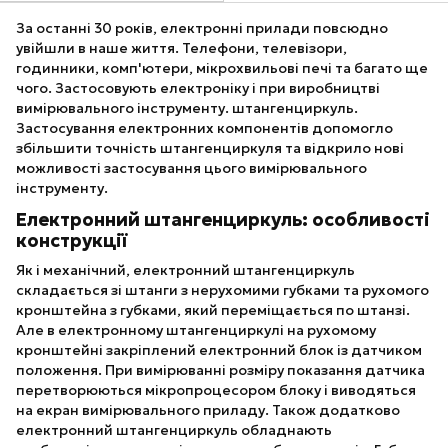
За останні 30 років, електронні прилади повсюдно
увійшли в наше життя. Телефони, телевізори,
годинники, комп'ютери, мікрохвильові печі та багато ще
чого. Застосовують електроніку і при виробництві
вимірювального інструменту. штангенциркуль.
Застосування електронних компонентів допомогло
збільшити точність штангенциркуля та відкрило нові
можливості застосування цього вимірювального
інструменту.
Електронний штангенциркуль: особливості
конструкції
Як і механічний, електронний штангенциркуль
складається зі штанги з нерухомими губками та рухомого
кронштейна з губками, який переміщається по штанзі.
Але в електронному штангенциркулі на рухомому
кронштейні закріплений електронний блок із датчиком
положення. При вимірюванні розміру показання датчика
перетворюються мікропроцесором блоку і виводяться
на екран вимірювального приладу. Також додатково
електронний штангенциркуль обладнають