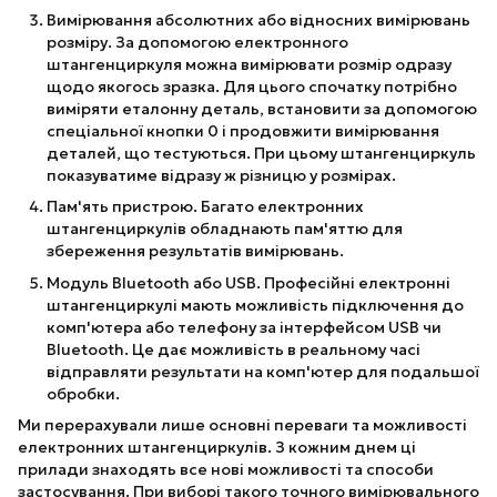
Вимірювання абсолютних або відносних вимірювань
розміру. За допомогою електронного
штангенциркуля можна вимірювати розмір одразу
щодо якогось зразка. Для цього спочатку потрібно
виміряти еталонну деталь, встановити за допомогою
спеціальної кнопки 0 і продовжити вимірювання
деталей, що тестуються. При цьому штангенциркуль
показуватиме відразу ж різницю у розмірах.
Пам'ять пристрою. Багато електронних
штангенциркулів обладнають пам'яттю для
збереження результатів вимірювань.
Модуль Bluetooth або USB. Професійні електронні
штангенциркулі мають можливість підключення до
комп'ютера або телефону за інтерфейсом USB чи
Bluetooth. Це дає можливість в реальному часі
відправляти результати на комп'ютер для подальшої
обробки.
Ми перерахували лише основні переваги та можливості
електронних штангенциркулів. З кожним днем ​​ці
прилади знаходять все нові можливості та способи
застосування. При виборі такого точного вимірювального