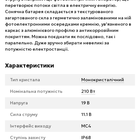
перетворює потоки світла в електричну енергію.
Сонячна батарея складається з текстурованого
загартованого скла з герметично заламінованими на ній
фотоелектронними осередками кремнію, ув'язненого в
каркас з алюмінієвого профілю з антикоррозійним
покриттям. Можна поєднати як послідовно, так і
паралельно. Дуже зручно збирати невеликі за
потужністю електростанції.
Характеристики
Тип кристала
Монокристалічний
Номінальна потужність
210 Вт
Напруга
19 В
Сила струму
11.1 В
Інтерфейс виходу
MC4
Ступінь захисту
IP68