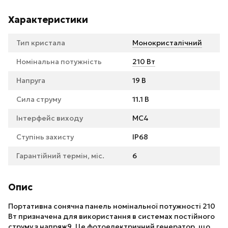
Характеристики
Тип кристала
Монокристалічний
Номінальна потужність
210 Вт
Напруга
19 В
Сила струму
11.1 В
Інтерфейс виходу
MC4
Ступінь захисту
IP68
Гарантійний термін, міс.
6
Опис
Портативна сонячна панель номінальної потужності 210
Bт призначена для використання в системах постійного
струму з напряж9. Це фотоелектричний генератор, що