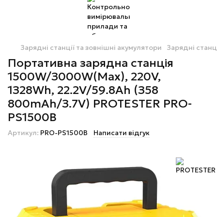
Зарядні станції та зовнішні акумулятори
Зарядні станц
Портативна зарядна станція
1500W/З000W(Max), 220V,
1З28Wh, 22.2V/59.8Ah (З58
800mAh/З.7V) PROTESTER PRO-
PS1500B
Артикул:
PRO-PS1500B
Написати відгук