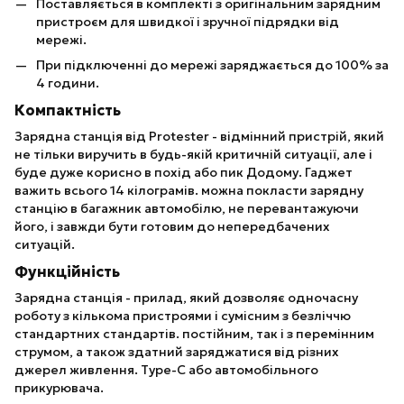
Поставляється в комплекті з оригінальним зарядним
пристроєм для швидкої і зручної підрядки від
мережі.
При підключенні до мережі заряджається до 100% за
4 години.
Компактність
Зарядна станція від Protester - відмінний пристрій, який
не тільки виручить в будь-якій критичній ситуації, але і
буде дуже корисно в похід або пик Додому. Гаджет
важить всього 14 кілограмів. можна покласти зарядну
станцію в багажник автомобілю, не перевантажуючи
його, і завжди бути готовим до непередбачених
ситуацій.
Функційність
Зарядна станція - прилад, який дозволяє одночасну
роботу з кількома пристроями і сумісним з безліччю
стандартних стандартів. постійним, так і з перемінним
струмом, а також здатний заряджатися від різних
джерел живлення. Туре-C або автомобільного
прикурювача.