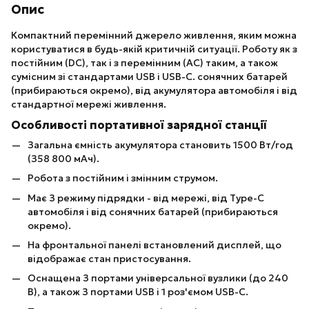
Опис
Компактний перемінний джерело живлення, яким можна
користуватися в будь-якій критичній ситуації. Роботу як з
постійним (DC), так і з перемінним (AC) таким, а також
сумісним зі стандартами USB і USB-C. сонячних батарей
(прибираються окремо), від акумулятора автомобіля і від
стандартної мережі живлення.
Особливості портативної зарядної станції
Загальна ємність акумулятора становить 1500 Bт/год
(З58 800 мAч).
Робота з постійним і змінним струмом.
Має З режиму підрядки - від мережі, від Туре-C
автомобіля і від сонячних батарей (прибираються
окремо).
Ha фронтальної панелі встановлений дисплей, що
відображає стан пристосування.
Оснащена З портами універсальної вузлики (до 240
B), а також З портами USB і 1 роз'ємом USB-C.