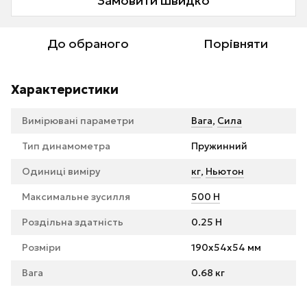
Замовити швидко
До обраного
Порівняти
Характеристики
Вимірювані параметри
Вага
,
Сила
Тип динамометра
Пружинний
Одиниці виміру
кг
,
Ньютон
Максимальне зусилля
500 Н
Роздільна здатність
0.25 Н
Розміри
190x54x54 мм
Вага
0.68 кг