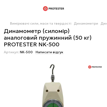
Вимірювачі сили, маси та твердості
Динамометри
Дин
Динамометр (силомір)
аналоговий пружинний (50 кг)
PROTESTER NK-500
Артикул:
NK-500
Написати відгук