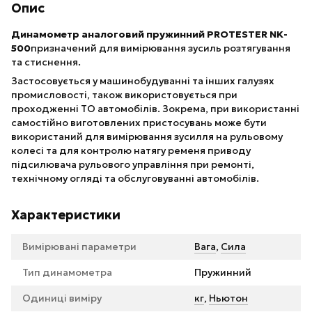
Опис
Динамометр аналоговий пружинний PROTESTER NK-
500
призначений для вимірювання зусиль розтягування
та стиснення.
Застосовується у машинобудуванні та інших галузях
промисловості, також використовується при
проходженні ТО автомобілів. Зокрема, при використанні
самостійно виготовлених пристосувань може бути
використаний для вимірювання зусилля на рульовому
колесі та для контролю натягу ременя приводу
підсилювача рульового управління при ремонті,
технічному огляді та обслуговуванні автомобілів.
Характеристики
Вимірювані параметри
Вага
,
Сила
Тип динамометра
Пружинний
Одиниці виміру
кг
,
Ньютон