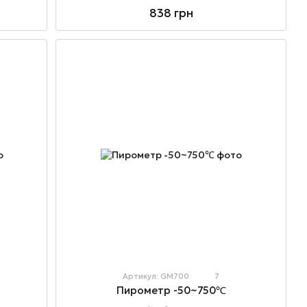
838 грн
Артикул: GM700
7
Пирометр -50~750℃