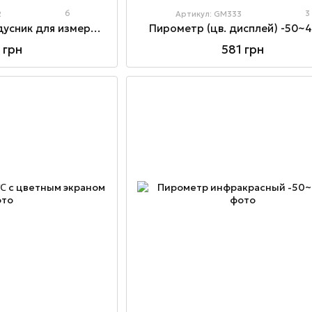
6
3
2
Артикул: GM333
Бесконтактный градусник для измерения температуры тела 0~ 100℃
Пирометр (цв. дисплей) -50
 грн
581 грн