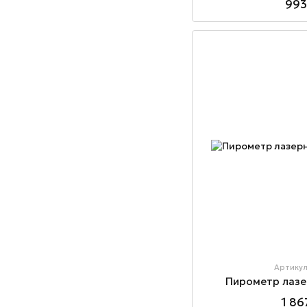
993
Артику
Пирометр лаз
1 86