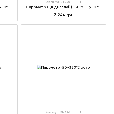
Артикул: GT950
1
~750℃
Пирометр (цв дисплей) -50 ℃ ~ 950 ℃
2 244 грн
Артикул: GM320
7