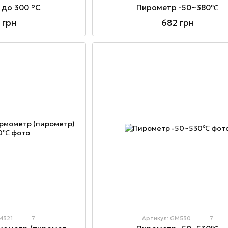
Пирометр -50~380℃
 до 300 °C
682 грн
 грн
M321
7
Артикул: GM530
7