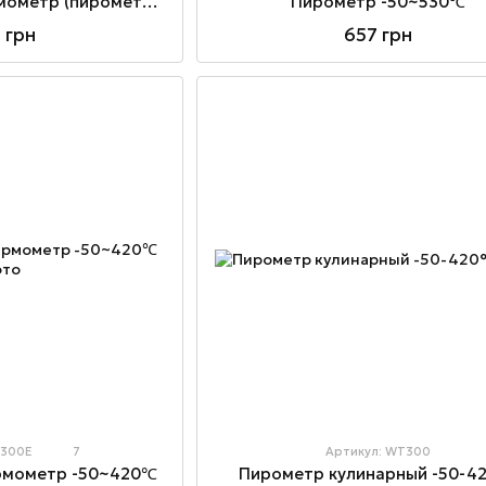
Инфракрасный термометр (пирометр) -50~400℃
Пирометр -50~530℃
 грн
657 грн
M300E
7
Артикул: WT300
Пирометр кулинарный -50-4
рмометр -50~420℃