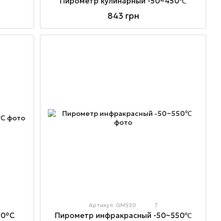
Пирометр кулинарный -50~450℃
843 грн
Артикул: GM550
7
20°C
Пирометр инфракрасный -50~550℃