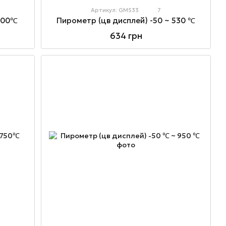
Артикул: GM533
7
~400℃
Пирометр (цв дисплей) -50 ~ 530 ℃
634 грн