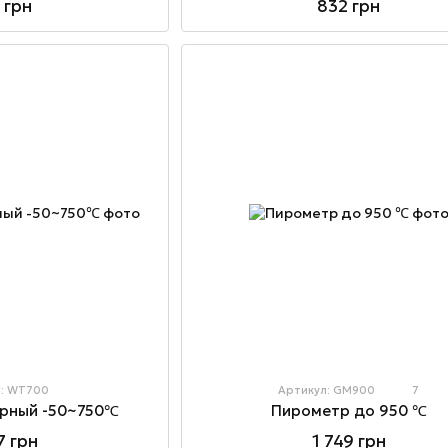
832 грн
 грн
л: WT700
Артикул: GM900
7
ерный -50~750℃
Пирометр до 950 ℃
7 грн
1 749 грн