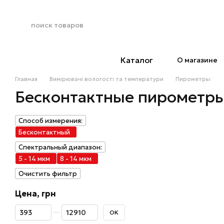
Перейти к основному контенту
Каталог
О магазине
Главная
Вимірювачі вологості та температури
Пирометры
Бесконтактные пирометр
Способ измерения:
Бесконтактный
Спектральный диапазон:
5 - 14 мкм
8 - 14 мкм
Очистить фильтр
Цена, грн
От Цена, грн
До Цена, грн
OK