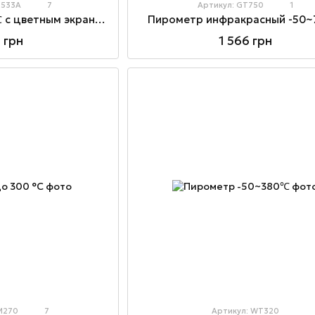
M533A
7
Артикул: GT750
1
Пирометр до 530 ℃ с цветным экраном
Пирометр инфракрасный -50
 грн
1 566 грн
M270
7
Артикул: WT320