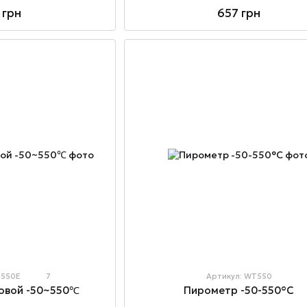
657 грн
 грн
M550E
7
Артикул: WT550
Пирометр -50-550°C
овой -50~550℃