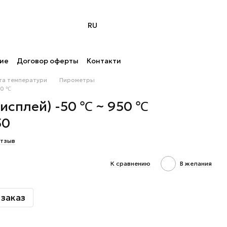
RU
ние
Договор оферты
Контакти
 та температури
Пирометры
50 ℃
исплей) -50 ℃ ~ 950 ℃
50
отзыв
К сравнению
В желания
заказ