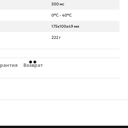
500 мс
0°С - 40°С
175x100x49 мм
222 г
арантия
Возврат