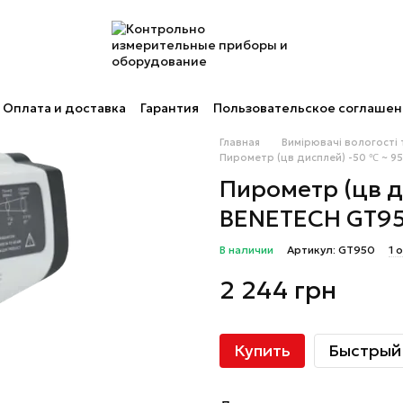
Оплата и доставка
Гарантия
Пользовательское соглаше
Главная
Вимірювачі вологості
Пирометр (цв дисплей) -50 ℃ ~ 9
Пирометр (цв д
BENETECH GT9
В наличии
Артикул: GT950
1 
2 244 грн
Купить
Быстрый 