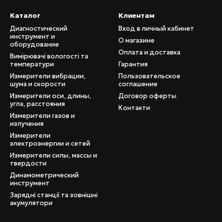
Каталог
Клиентам
Диагностический
Вход в личный кабинет
инструмент и
О магазине
оборудование
Оплата и доставка
Вимірювачі вологості та
температури
Гарантия
Измерители вибрации,
Пользовательское
шума и скорости
соглашение
Измерители оси, длины,
Договор оферты
угла, расстояния
Контакти
Измерители газов и
излучения
Измерители
электроэнергии и сетей
Измерители силы, массы и
твердости
Динамометрический
инструмент
Зарядні станції та зовнішні
акумулятори