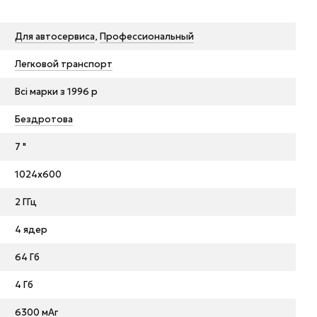
Для автосервиса
,
Профессиональный
Легковой транспорт
Всі марки з 1996 р
Бездротова
7 "
1024x600
2 ГГц
4 ядер
64 Гб
4 Гб
6300 мАг