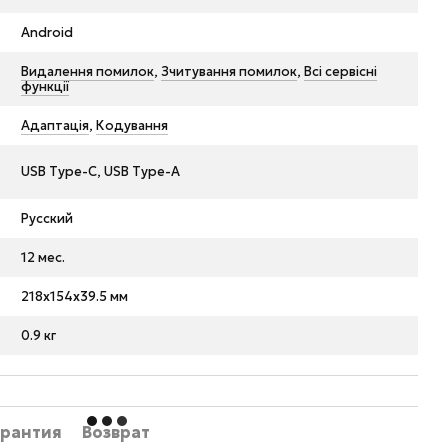
Android
Видалення помилок
,
Зчитування помилок
,
Всі сервісні
функції
Адаптація
,
Кодування
USB Tуpe-C, USB Type-A
Русский
12 мес.
218x154x39.5 мм
0.9 кг
арантия
Возврат