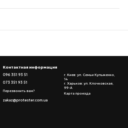
Контактная информация
096 351 93 51
г. Киев: ул. Семьи Кульженко,
14
073 351 93 51
г. Харьков: ул. Клочковская,
99-А
Перезвонить вам?
Карта проезда
zakaz@protester.com.ua