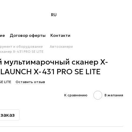
RU
ние
Договор оферты
Контакти
трумент и оборудование
Автосканери
канер X-431 PRO SE LITE
 мультимарочный сканер X-
E LAUNCH X-431 PRO SE LITE
E LITE
Оставить отзыв
К сравнению
В желания
заказ