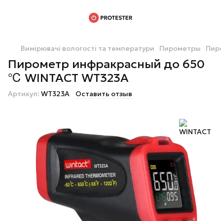
Вимірювачі вологості та температури
Пирометры
Пир
Пирометр инфракрасный до 650
℃ WINTACT WT323A
Артикул:
WT323A
Оставить отзыв