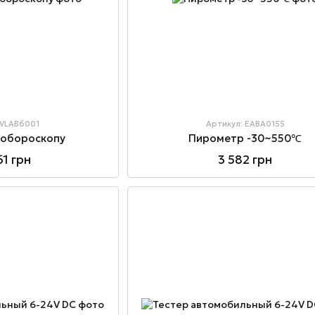
 VLAB6001
Артикул: EABA0155
еобороскопу
Пирометр -30~550℃
61 грн
3 582 грн