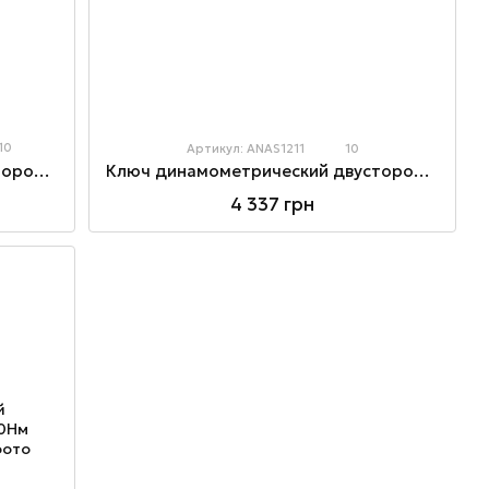
10
Артикул: ANAS1211
10
Ключ динамометрический двустороннего действия 1/4"x260mm(L) 6-30Nm
Ключ динамометрический двустороннего действия 3/8"x435mm(L) 20-110Nm
4 337 грн