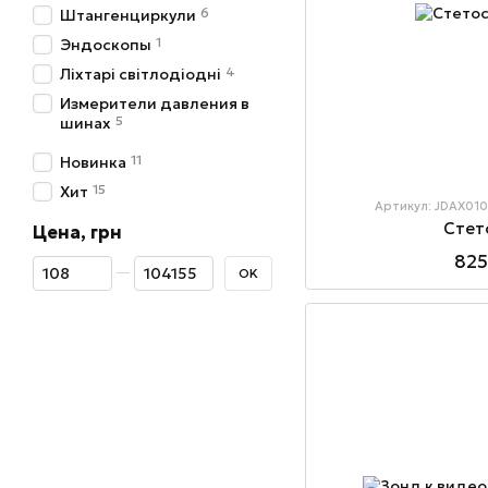
6
Штангенциркули
1
Эндоскопы
4
Ліхтарі світлодіодні
Измерители давления в
5
шинах
11
Новинка
15
Хит
Артикул: JDAX01
Стет
Цена, грн
825
От Цена, грн
До Цена, грн
OK