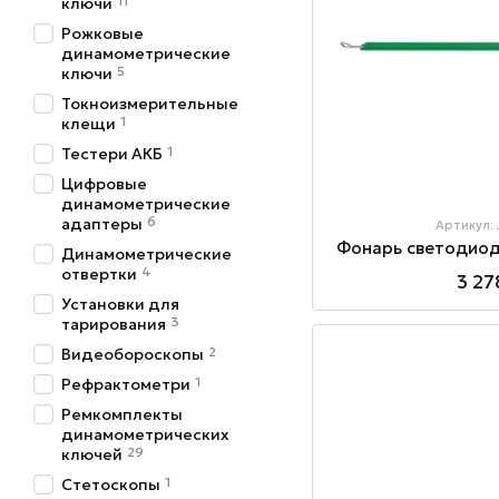
11
ключи
Рожковые
динамометрические
5
ключи
Токноизмерительные
1
клещи
1
Тестери АКБ
Цифровые
динамометрические
6
адаптеры
Артикул:
Фонарь светодиод
Динамометрические
4
отвертки
3 27
Установки для
3
тарирования
2
Видеобороскопы
1
Рефрактометри
Ремкомплекты
динамометрических
29
ключей
1
Стетоскопы