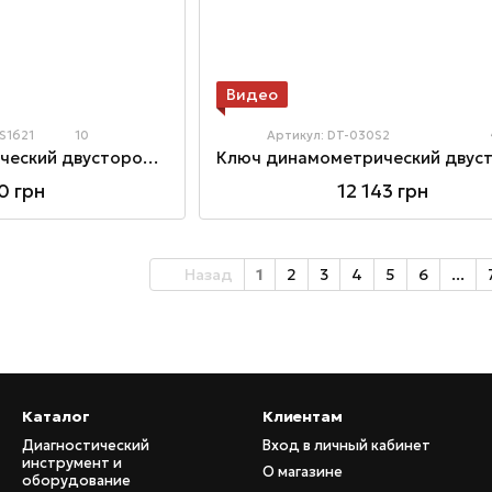
Видео
S1621
10
Артикул: DT-030S2
Ключ динамометрический двустороннего действия 3/8"x435mm(L) 20-110Nm
12 143 грн
0 грн
Назад
1
2
3
4
5
6
...
Каталог
Клиентам
Диагностический
Вход в личный кабинет
инструмент и
О магазине
оборудование