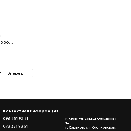
4
Ключ динамометрический двустороннего действия 1.5-30Нм (цифровой) 1/4" укороченный
7
Вперед
Контактная информация
096 351 93 51
г. Киев: ул. Семьи Кульженко,
14
073 351 93 51
г. Харьков: ул. Клочковская,