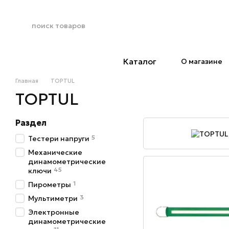
Перейти к основному контенту
Каталог
О магазине
Главная
TOPTUL
TOPTUL
Раздел
5
Тестери напруги
Механические
динамометрические
45
ключи
1
Пирометры
3
Мультиметри
Электронные
динамометрические