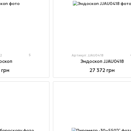
5
02
Артикул: JJAU0418
оскоп
Эндоскоп JJAU0418
 грн
27 372 грн