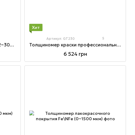
Хит
5
Артикул: GT230
Толщиномер ультразвуковой (1,2~300 мм)
Толщиномер краски профессиональный Fe\NFe (0~1300 мкм)
6 524 грн