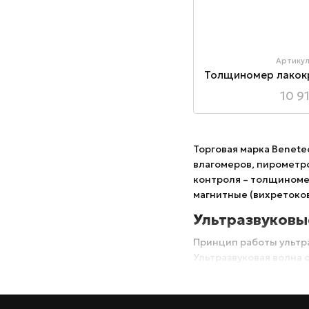
Артику
10 9
Торговая марка Benete
влагомеров, пирометр
контроля – толщиноме
магнитные (вихретоко
Ультразвуков
Принцип работы ультр
Ультразвуковая волна 
отражается обратно и 
большой точностью оп
измерить толщину больш