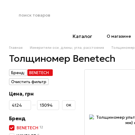
Перейти к основному контенту
Каталог
О магазине
Главная
Измерители оси, длины, угла, расстояния
Толщиноме
Толщиномер Benetech
Бренд:
BENETECH
Очистить фильтр
Цена, грн
От Цена, грн
До Цена, грн
OK
Бренд
12
BENETECH