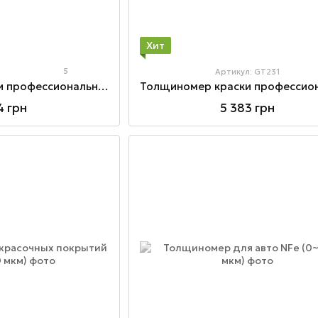
Хит
5
Артикул: GT231
Толщиномер краски профессиональный Fe\NFe (0~1800 мкм)
4 грн
5 383 грн