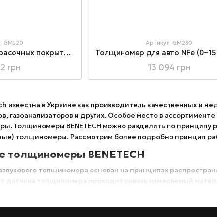
л: GM220
Артикул: GM280
Толщиномер лакокрасочных покрытий Fe (0~1800 мкм)
12 грн
13 094 грн
ch известна в Украине как производитель качественных и н
ов, газоанализаторов и других. Особое место в ассортимен
ры. Толщиномеры BENETECH можно разделить по принципу ра
вые) толщиномеры. Рассмотрим более подробно принцип рабо
ые толщиномеры BENETECH
азвукового толщиномера основан на принципах распростране
от датчика толщиномера проходит сквозь измеряемый материа
улавливается тем же датчиком. Зная скорость распростране
ределить расстояние между верхней и нижней границей мате
ого кол-ва материалов: металлы и их сплавы (кроме чугуна), 