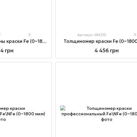
5
5
F
Артикул: GM210
Измеритель толщины краски Fe (0~1800 мкм)
Толщиномер краски Fe (0~1800
94 грн
4 456 грн