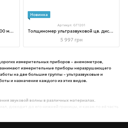
Новинка
Артикул: GT1201
Толщиномер для авто NFe (0~1500 мкм)
Толщиномер ультразвуковой цв. дисплей, 1-300мм
5 997 грн
едорогих измерительных приборов – анемометров,
те занимают измерительные приборы неразрушающего
боты на две большие группы – ультразвуковые и
ты и назначение каждого из этих видов.
ния звуковой волны в различных материалах.
л, доходит до его нижней границы, и какая-то её часть
ния волны и измерив время распространения можно с
риала, то есть его толщину. Таким способом можно
пластик, смола, вода, лёд, стекло, нейлон и т. д.