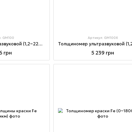
л: GM100
Артикул: GM100X
Толщиномер ультразвуковой (1,2~225 мм)
6 грн
5 239 грн