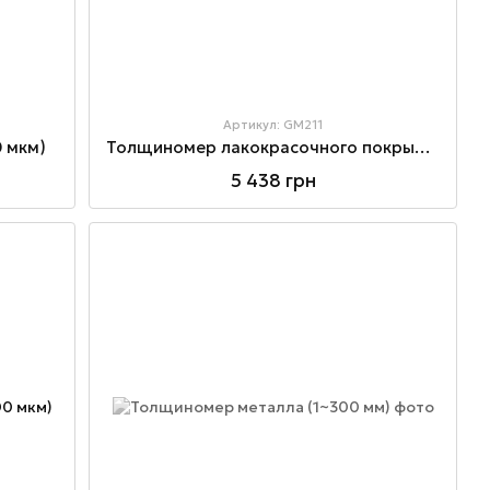
Артикул: GM211
 мкм)
Толщиномер лакокрасочного покрытия Fe\NFe (0~1500 мкм)
5 438 грн