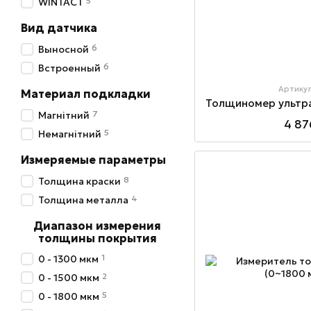
5
WINTACT
Вид датчика
6
Выносной
6
Встроенный
Артику
Материал подкладки
7
Магнітний
4 87
5
Немагнітний
Измеряемые параметры
8
Толщина краски
4
Толщина металла
Диапазон измерения
толщины покрытия
1
0 - 1300 мкм
2
0 - 1500 мкм
5
0 - 1800 мкм