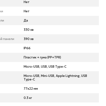
Нет
ки
Нет
ели
Да
330 хв
ой панели
390 хв
IP66
Пластик + гума (PP+TPR)
Micro-USB, USB, USB Tуpe-C
Micro-USB, Mini-USB, Apple Lightning, USB
Tуpe-C
77x22 мм
0.3 кг