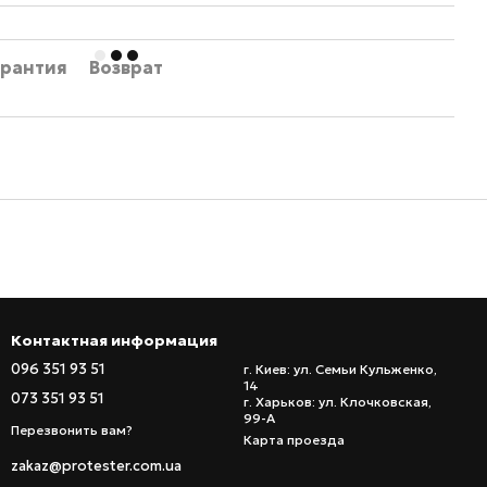
арантия
Возврат
Контактная информация
096 351 93 51
г. Киев: ул. Семьи Кульженко,
14
073 351 93 51
г. Харьков: ул. Клочковская,
99-А
Перезвонить вам?
Карта проезда
zakaz@protester.com.ua