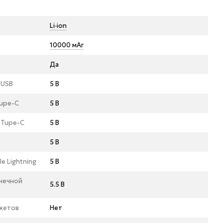
Li‑ion
10000 мАг
Да
 USB
5 В
upe-C
5 В
 Tupe-C
5 В
5 В
 Lightning
5 В
нечной
5.5 В
жетов
Нет