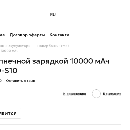
RU
ние
Договор оферты
Контакти
внішні акумулятори
Повербанки (УМБ)
 10000 мАч
лнечной зарядкой 10000 мАч
-S10
0
Оставить отзыв
К сравнению
В желания
явится