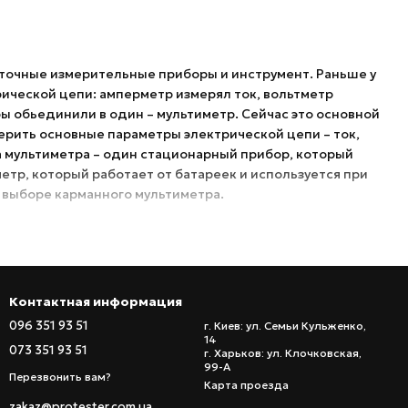
точные измерительные приборы и инструмент. Раньше у
ической цепи: амперметр измерял ток, вольтметр
ры обьединили в один – мультиметр. Сейчас это основной
ерить основные параметры электрической цепи – ток,
а мультиметра – один стационарный прибор, который
етр, который работает от батареек и используется при
и выборе карманного мультиметра.
м своей работы – аналоговые и цифровые. Аналоговые
дят результат с помощью стрелки на специальном
мость и возможность работы без элементов питания. В
Контактная информация
ции карманных мультиметров используются
096 351 93 51
г. Киев: ул. Семьи Кульженко,
й дисплей. Благодаря этому переносной карманный
14
073 351 93 51
г. Харьков: ул. Клочковская,
тиметру. Преимущества электронного карманного
99-А
одели, дополнительные возможности (память,
Перезвонить вам?
Карта проезда
.
zakaz@protester.com.ua