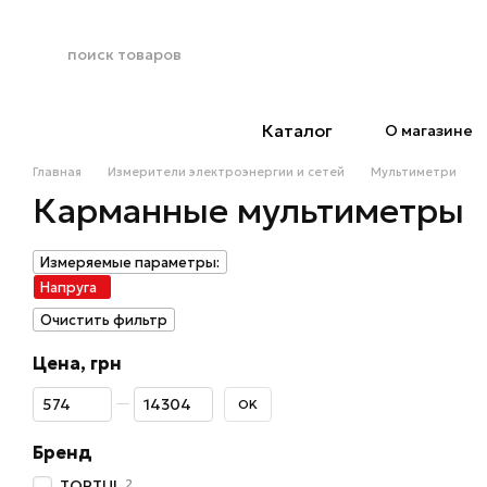
Перейти к основному контенту
Каталог
О магазине
Главная
Измерители электроэнергии и сетей
Мультиметри
Карманные мультиметры
Измеряемые параметры:
Напруга
Очистить фильтр
Цена, грн
От Цена, грн
До Цена, грн
OK
Бренд
2
TOPTUL