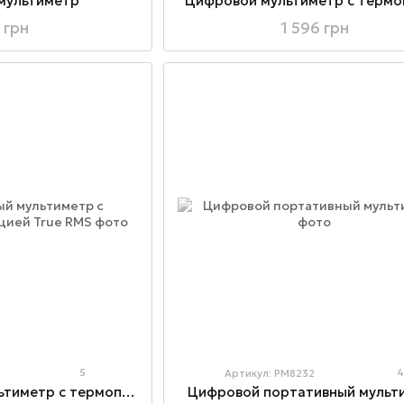
мультиметр
Цифровой мультиметр с термо
 грн
1 596 грн
5
Артикул: PM8232
Универсальный мультиметр с термопарой и функцией True RMS
Цифровой портативный мульт