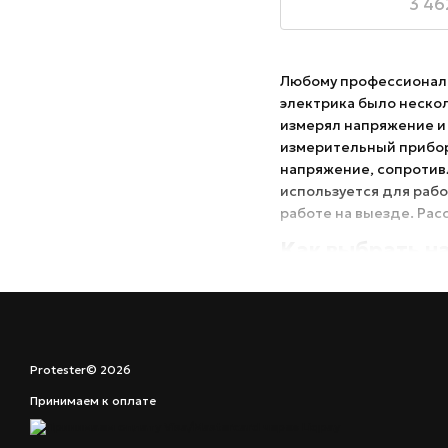
3 46
Любому профессиональ
электрика было неско
измерял напряжение и 
измерительный прибор 
напряжение, сопротивл
используется для рабо
работе на выезде. Рас
Как выбрать н
Бывает два основных 
мультиметры измеряют
шкальном циферблате. 
наше время более рас
полупроводниковые ми
Protester© 2026
мультиметр ничем не 
Принимаем к оплате
мультиметра – богатый
подключение к компьют