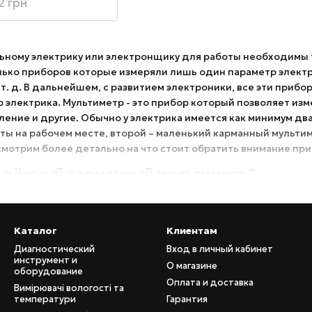
2 грн
ному электрику или электронщику для работы необходимы 
лько приборов которые измеряли лишь один параметр электр
т. д. В дальнейшем, с развитием электроники, все эти прибо
электрика. Мультиметр - это прибор который позволяет изм
ение и другие. Обычно у электрика имеется как минимум дв
ты на рабочем месте, второй – маленький карманный мультим
смотрим более детально на что стоит обратить внимание пр
адёжный карманный мультиметр?
вида карманных мультиметров, которые отличаются принципо
 параметры цепи с помощью аналоговых компонентов и выво
Преимущество этих приборов есть их простота, низкая стои
Каталог
Клиентам
пространены цифровые карманные мультиметры. В конструк
Диагностический
Вход в личный кабинет
кросхемы а результат выводится на большой информативны
инструмент и
О магазине
оборудование
уступает по функционалу стационарному лабораторному муль
Оплата и доставка
 функционал, простота использования и в зависимости от м
Вимірювачі вологості та
температури
Гарантия
еру и другое). Все это конечно сказывается на цене прибора