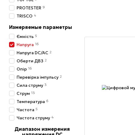
9
PROTESTER
4
TRISCO
Измеряемые параметры
5
Ємність
16
Напруга
2
Напруга DC/AC
2
Оберти ДВЗ
16
Опір
2
Перевірка імпульсу
3
Сила струму
13
Струм
6
Температура
5
Частота
4
Частота струму
Диапазон измерения
напряжения DC