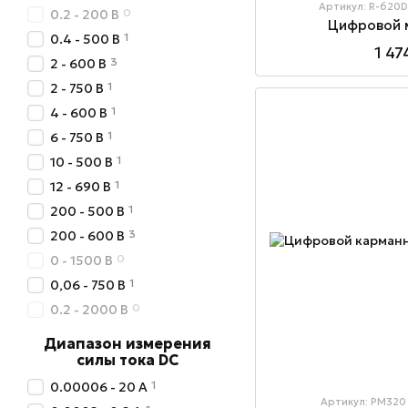
Артикул: R-620D
0
0.2 - 200 В
Цифровой 
1
0.4 - 500 В
1 47
3
2 - 600 В
1
2 - 750 В
1
4 - 600 В
1
6 - 750 В
1
10 - 500 В
1
12 - 690 В
1
200 - 500 В
3
200 - 600 В
0
0 - 1500 В
1
0,06 - 750 В
0
0.2 - 2000 B
Диапазон измерения
силы тока DC
1
0.00006 - 20 А
Артикул: PM320