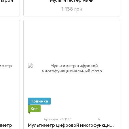
парой
Мультитестер мини
1 138 грн
Новинка
Хит
4
4
Артикул: PM118C
иметр
Мультиметр цифровой многофункциональный