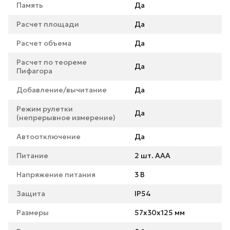
Память
Да
Расчет площади
Да
Расчет объема
Да
Расчет по теореме
Да
Пифагора
Добавление/вычитание
Да
Режим рулетки
Да
(непрерывное измерение)
Автоотключение
Да
Питание
2 шт. AAA
Напряжение питания
3 В
Защита
IP54
Размеры
57x30x125 мм