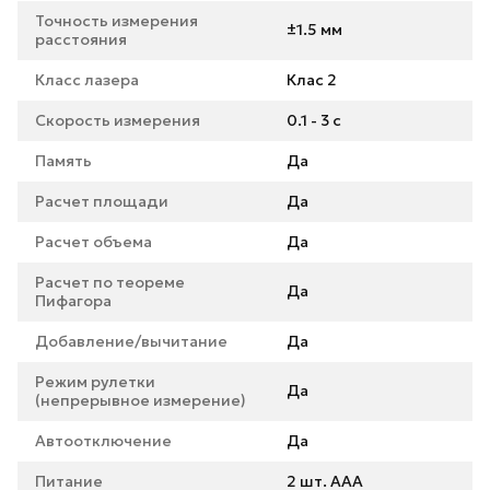
Точность измерения
±1.5 мм
расстояния
Класс лазера
Клас 2
Скорость измерения
0.1 - 3 с
Память
Да
Расчет площади
Да
Расчет объема
Да
Расчет по теореме
Да
Пифагора
Добавление/вычитание
Да
Режим рулетки
Да
(непрерывное измерение)
Автоотключение
Да
Питание
2 шт. AAA