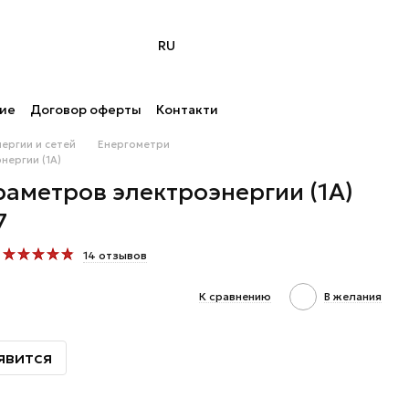
RU
ние
Договор оферты
Контакти
ергии и сетей
Енергометри
нергии (1А)
аметров электроэнергии (1А)
7
14 отзывов
К сравнению
В желания
явится