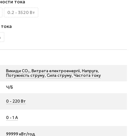
ности тока
0.2 - 3520 Вт
 тока
А
Викиди CO₂
,
Витрата електроенергії
,
Напруга
,
Потужність струму
,
Сила струму
,
Частота току
Ч/Б
0 - 220 Вт
0 - 1 А
99999 кВт/год