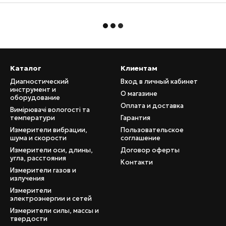
Каталог
Клиентам
Диагностический
Вход в личный кабинет
инструмент и
О магазине
оборудование
Оплата и доставка
Вимірювачі вологості та
температури
Гарантия
Измерители вибрации,
Пользовательское
шума и скорости
соглашение
Измерители оси, длины,
Договор оферты
угла, расстояния
Контакти
Измерители газов и
излучения
Измерители
электроэнергии и сетей
Измерители силы, массы и
твердости