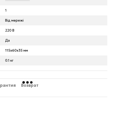
1
Від мережі
220 В
Да
115x60x35 мм
0.1 кг
арантия
Возврат