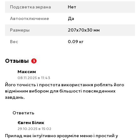
Подсветка экрана
Нет
Автоотключение
Да
Размеры
207х70х30 мм
Вес
0.09 кг
Отзывы
3
Максим
08.11.2025 в 11:43
Його точність і простота використання роблять його
відмінним вибором для більшості повсякденних
завдань.
Ответить
Євген Білик
29.10.2025 в 15:02
Прилад має інтуїтивно зрозуміле меню і простий у