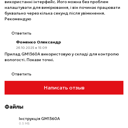
використанні інтерфейс. Його можна без проблем
налаштувати для вимірювання, і він починає працювати
буквально через кілька секунд після увімкнення.
Рекомендую
Ответить
Фоменко Олександр
26.10.2025 в 15:09
Прилад GM1360A використовую у складі для контролю
вологості. Покази точні.
Ответить
Написать отзыв
Файлы
Інструкція GM1360A
0.5 МБ
PDF