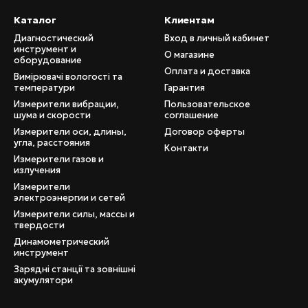
Каталог
Клиентам
Диагностический
Вход в личный кабинет
инструмент и
О магазине
оборудование
Оплата и доставка
Вимірювачі вологості та
температури
Гарантия
Измерители вибрации,
Пользовательское
шума и скорости
соглашение
Измерители оси, длины,
Договор оферты
угла, расстояния
Контакти
Измерители газов и
излучения
Измерители
электроэнергии и сетей
Измерители силы, массы и
твердости
Динамометрический
инструмент
Зарядні станції та зовнішні
акумулятори