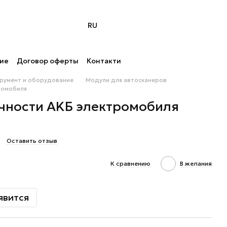
RU
ние
Договор оферты
Контакти
трумент и оборудование
Модули для автосканеров
poмoбиля
ичнocти AKБ элeктpoмoбиля
0
Оставить отзыв
К сравнению
В желания
явится