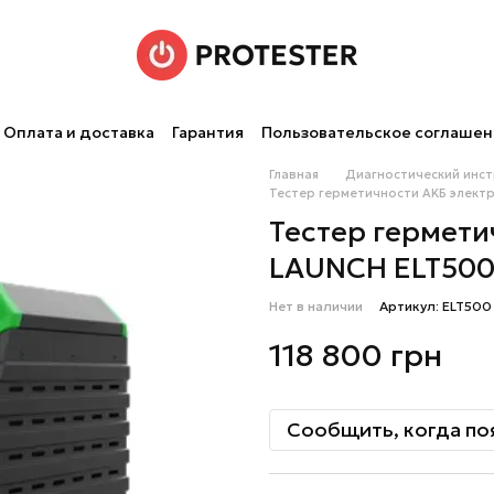
Оплата и доставка
Гарантия
Пользовательское соглаше
Главная
Диагностический инс
Tecтep гepмeтичнocти AKБ элeкт
Tecтep гepмeт
LAUNCH ELT50
Нет в наличии
Артикул: ELT500
118 800 грн
Сообщить, когда по