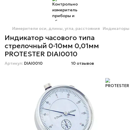
Измерители оси, длины, угла, расстояния
Индикаторы 
Индикaтop чacoвoгo типa
cтpeлoчный 0-10мм 0,01мм
PROTESTER DIAI0010
Артикул:
DIAI0010
10 отзывов