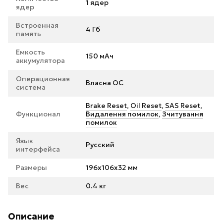
1 ядер
ядер
Встроенная
4 Гб
память
Емкость
150 мАч
аккумулятора
Операционная
Власна ОС
система
Brake Reset
,
Oil Reset
,
SAS Reset
,
Функционал
Видалення помилок
,
Зчитування
помилок
Язык
Русский
интерфейса
Размеры
196x106x32 мм
Вес
0.4 кг
Описание