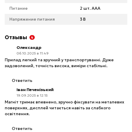
Питание
2 шт. ААА
Напряжение питания
3 В
Отзывы
4
Олександр
06.10.2025 в 11:49
Прилад легкий та зручний у транспортуванні. Дуже
задоволений, точність висока, виміри стабільні.
Ответить
Іван Печенізький
19.09.2025 в 12:15
Магніт тримає впевнено, зручно фіксувати на металевих
поверхнях, дисплей читається навіть за слабкого
освітлення.
Ответить