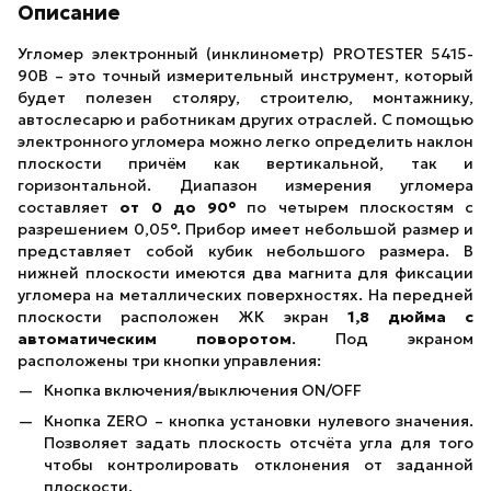
Описание
Угломер электронный (инклинометр) PROTESTER 5415-
90B – это точный измерительный инструмент, который
будет полезен столяру, строителю, монтажнику,
автослесарю и работникам других отраслей. С помощью
электронного угломера можно легко определить наклон
плоскости причём как вертикальной, так и
горизонтальной. Диапазон измерения угломера
составляет
от 0 до 90°
по четырем плоскостям с
разрешением 0,05°. Прибор имеет небольшой размер и
представляет собой кубик небольшого размера. В
нижней плоскости имеются два магнита для фиксации
угломера на металлических поверхностях. На передней
плоскости расположен ЖК экран
1,8 дюйма с
автоматическим поворотом
. Под экраном
расположены три кнопки управления:
Кнопка включения/выключения ON/OFF
Кнопка ZERO – кнопка установки нулевого значения.
Позволяет задать плоскость отсчёта угла для того
чтобы контролировать отклонения от заданной
плоскости.